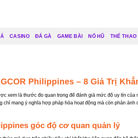
CÁ
CASINO
ĐÁ GÀ
GAME BÀI
NỔ HŨ
THỂ THAO
COR Philippines – 8 Giá Trị Khẳ
ợc xem là thước đo quan trọng để đánh giá mức độ uy tín của một
ng chỉ mang ý nghĩa hợp pháp hóa hoạt động mà còn phản ánh 
ppines góc độ cơ quan quản lý