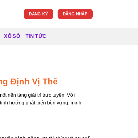
ĐĂNG KÝ
ĐĂNG NHẬP
XỔ SỐ
TIN TỨC
ng Định Vị Thế
 nền tảng giải trí trực tuyến. Với
định hướng phát triển bền vững, minh