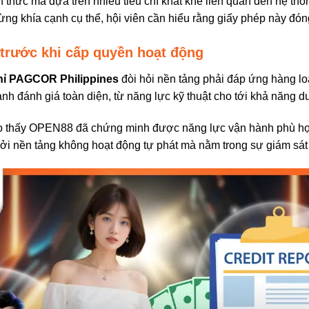
 thức mà dựa trên nhiều tiêu chí khắt khe liên quan đến hệ thố
ừng khía cạnh cụ thể, hội viên cần hiểu rằng giấy phép này đóng
trước khi cấp quyền hoạt động
hỉ PAGCOR Philippines
đòi hỏi nền tảng phải đáp ứng hàng lo
nh đánh giá toàn diện, từ năng lực kỹ thuật cho tới khả năng duy
ho thấy OPEN88 đã chứng minh được năng lực vận hành phù hợp 
bởi nền tảng không hoạt động tự phát mà nằm trong sự giám sát