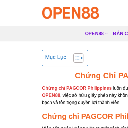
Skip
to
content
OPEN88
BẮN 
Mục Lục
Chứng Chỉ PAG
Chứng chỉ PAGCOR Philippines
luôn đư
OPEN88
, việc sở hữu giấy phép này khô
bạch và tôn trọng quyền lợi thành viên.
Chứng chỉ PAGCOR Phili