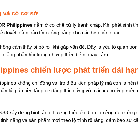
g và có cơ sở
R Philippines
nằm ở cơ chế xử lý tranh chấp. Khi phát sinh 
ê duyệt, đảm bảo tính công bằng cho các bên liên quan.
không cảm thấy bị bỏ rơi khi gặp vấn đề. Đây là yếu tố quan trọn
ền tảng phản hồi trong những thời điểm nhạy cảm.
ppines chiến lược phát triển dài hạ
ippines không chỉ đóng vai trò điều kiện pháp lý mà còn là nề
quản lý giúp nền tảng dễ dàng thích ứng với các xu hướng mới
N88 xây dựng hình ảnh thương hiệu ổn định, hướng đến cộng đồ
 tính năng và sản phẩm mới theo lộ trình rõ ràng, đảm bảo sự c