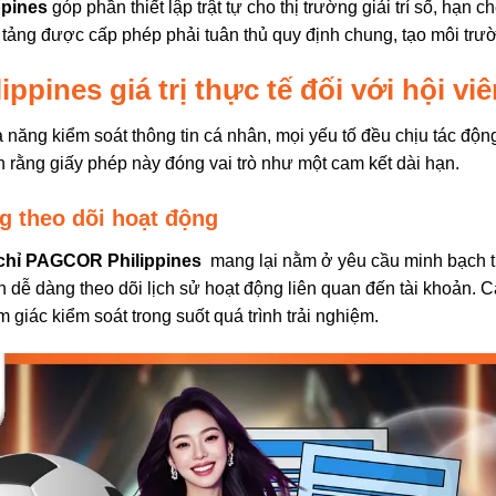
pines
góp phần thiết lập trật tự cho thị trường giải trí số, hạn c
 tảng được cấp phép phải tuân thủ quy định chung, tạo môi tr
pines giá trị thực tế đối với hội vi
năng kiểm soát thông tin cá nhân, mọi yếu tố đều chịu tác động
ận rằng giấy phép này đóng vai trò như một cam kết dài hạn.
g theo dõi hoạt động
chỉ PAGCOR Philippines
mang lại nằm ở yêu cầu minh bạch t
n dễ dàng theo dõi lịch sử hoạt động liên quan đến tài khoản. C
ảm giác kiểm soát trong suốt quá trình trải nghiệm.