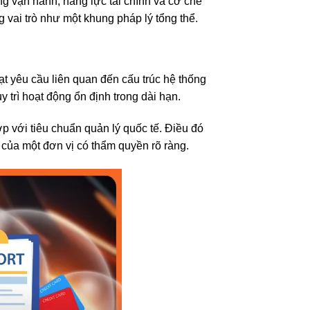
ng vận hành, năng lực tài chính và cơ chế
 vai trò như một khung pháp lý tổng thể.
ạt yêu cầu liên quan đến cấu trúc hệ thống
 trì hoạt động ổn định trong dài hạn.
với tiêu chuẩn quản lý quốc tế. Điều đó
 của một đơn vị có thẩm quyền rõ ràng.