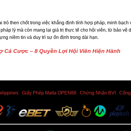
i trò then chốt trong việc khẳng định tính hợp pháp, minh bạch 
háp lý mà còn mang lại giá trị thực tế cho hội viên, từ bảo vệ 
ựng niềm tin và duy trì sự ổn định trong dài hạn.
ợ Cá Cược – 8 Quyền Lợi Hội Viên Hiện Hành
lippines
|
Giấy Phép Malta OPEN88
|
Chứng Nhận BVI
|
Công