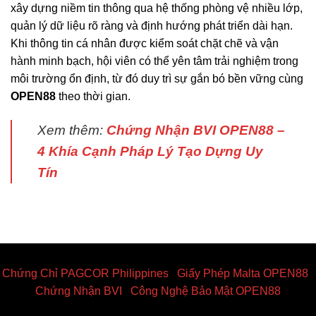
xây dựng niềm tin thông qua hệ thống phòng vệ nhiều lớp,
quản lý dữ liệu rõ ràng và định hướng phát triển dài hạn.
Khi thông tin cá nhân được kiểm soát chặt chẽ và vận
hành minh bạch, hội viên có thể yên tâm trải nghiệm trong
môi trường ổn định, từ đó duy trì sự gắn bó bền vững cùng
OPEN88
theo thời gian.
Xem thêm:
Chứng Nhận BVI OPEN88 –
4 Khía Cạnh Pháp Lý Tạo Dựng Uy
Tín
Chứng Chỉ PAGCOR Philippines
|
Giấy Phép Malta OPEN88
|
Chứng Nhận BVI
|
Công Nghệ Bảo Mật OPEN88