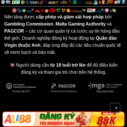
Nền tảng được
cấp phép và giám sát hợp pháp
bởi
Gambling Commission
,
Malta Gaming Authority
và
PAGCOR
– các cơ quan quản lý cá cược uy tín hàng đầu
thế giới. Doanh nghiệp đăng ký hoạt động tại
Quần đảo
Virgin thuộc Anh
, đáp ứng đầy đủ các tiêu chuẩn quốc tế
về minh bạch và bảo mật.
Người dùng cần
từ 18 tuổi trở lên
để đủ điều kiện
đăng ký và tham gia trò chơi trên hệ thống.
×
OPEN88
LIÊN HỆ
GIỚI THIỆU
FAQ
MIỄN TRỪ TRÁCH NHIỆM