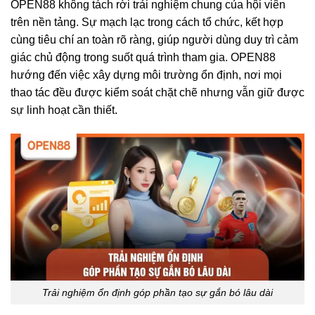
OPEN88 không tách rời trải nghiệm chung của hội viên
trên nền tảng. Sự mạch lạc trong cách tổ chức, kết hợp
cùng tiêu chí an toàn rõ ràng, giúp người dùng duy trì cảm
giác chủ động trong suốt quá trình tham gia. OPEN88
hướng đến việc xây dựng môi trường ổn định, nơi mọi
thao tác đều được kiểm soát chặt chẽ nhưng vẫn giữ được
sự linh hoạt cần thiết.
Trải nghiệm ổn định góp phần tạo sự gắn bó lâu dài