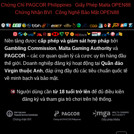
Chứng Chỉ PAGCOR Philippines
|
Giấy Phép Malta OPEN88
|
Chứng Nhận BVI
|
Công Nghệ Bảo Mật OPEN88
Nền tảng được
cấp phép và giám sát hợp pháp
bởi
Gambling Commission
,
Malta Gaming Authority
và
PAGCOR
– các cơ quan quản lý cá cược uy tín hàng đầu
thế giới. Doanh nghiệp đăng ký hoạt động tại
Quần đảo
Virgin thuộc Anh
, đáp ứng đầy đủ các tiêu chuẩn quốc tế
về minh bạch và bảo mật.
Người dùng cần
từ 18 tuổi trở lên
để đủ điều kiện
đăng ký và tham gia trò chơi trên hệ thống.