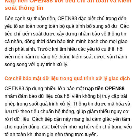
Nạp tiền OPEN88 với tiêu chí an toàn và kiểm
soát thông tin
Bên cạnh sự thuận tiện, OPEN88 đặc biệt chú trọng đến
yếu tố an toàn trong toàn bộ quá trình bổ sung số dư. Các
tiêu chí kiểm soát được xây dựng nhằm bảo vệ thông tin
cá nhân, đồng thời đảm bảo tính minh bạch cho mọi giao
dịch phát sinh. Trước khi tìm hiểu các yếu tố cụ thể, hội
viên nên nắm rõ rằng hệ thống kiểm soát được vận hành
song song với quy trình xử lý.
Cơ chế bảo mật dữ liệu trong quá trình xử lý giao dịch
OPEN88 áp dụng nhiều lớp bảo mật
nạp tiền OPEN88
nhằm đảm bảo dữ liệu của hội viên không bị truy cập trái
phép trong suốt quá trình xử lý. Thông tin được mã hóa và
lưu trữ theo tiêu chuẩn hệ thống, giúp giảm thiểu nguy cơ
rò rỉ dữ liệu. Cách tiếp cận này mang lại cảm giác yên tâm
cho người dùng, đặc biệt với những hội viên chú trọng yếu
tố an toàn khi tham gia nền tảng trực tuyến.