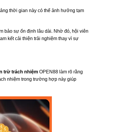
ảng thời gian này có thể ảnh hưởng tạm
ảm bảo sự ổn định lâu dài. Nhờ đó, hội viên
m kết cải thiện trải nghiệm thay vì sự
n trừ trách nhiệm
OPEN88 làm rõ rằng
rách nhiệm trong trường hợp này giúp