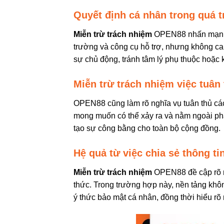
Quyết định cá nhân trong quá t
Miễn trừ trách nhiệm
OPEN88 nhấn mạnh r
trường và công cụ hỗ trợ, nhưng không can
sự chủ động, tránh tâm lý phụ thuộc hoặc
Miễn trừ trách nhiệm việc tuân
OPEN88 cũng làm rõ nghĩa vụ tuân thủ cá
mong muốn có thể xảy ra và nằm ngoài ph
tạo sự công bằng cho toàn bộ cộng đồng.
Hệ quả từ việc chia sẻ thông t
Miễn trừ trách nhiệm
OPEN88 đề cập rõ rà
thức. Trong trường hợp này, nền tảng khô
ý thức bảo mật cá nhân, đồng thời hiểu rõ