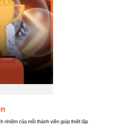
ên
ch nhiệm của mỗi thành viên giúp thiết lập