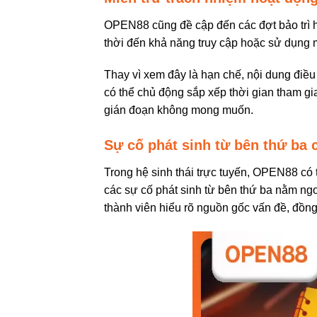
OPEN88 cũng đề cập đến các đợt bảo trì 
thời đến khả năng truy cập hoặc sử dụng m
Thay vì xem đây là hạn chế, nội dung điều 
có thể chủ động sắp xếp thời gian tham gia
gián đoạn không mong muốn.
Sự cố phát sinh từ bên thứ ba c
Trong hệ sinh thái trực tuyến, OPEN88 có 
các sự cố phát sinh từ bên thứ ba nằm ngo
thành viên hiểu rõ nguồn gốc vấn đề, đồn