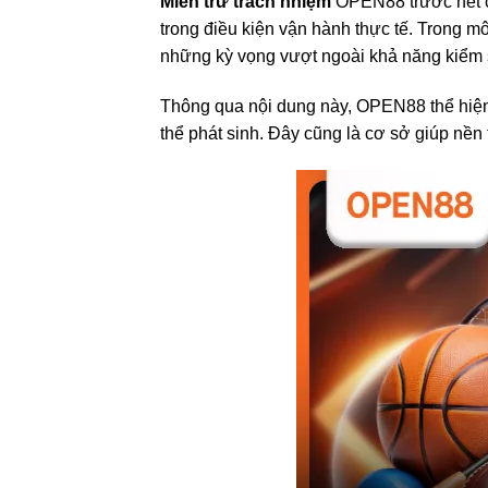
Miễn trừ trách nhiệm
OPEN88 trước hết c
trong điều kiện vận hành thực tế. Trong mô
những kỳ vọng vượt ngoài khả năng kiểm 
Thông qua nội dung này, OPEN88 thể hiện c
thể phát sinh. Đây cũng là cơ sở giúp nền 