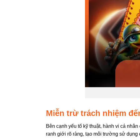
Miễn trừ trách nhiệm đế
Bên cạnh yếu tố kỹ thuật, hành vi cá nhân c
ranh giới rõ ràng, tạo môi trường sử dụng