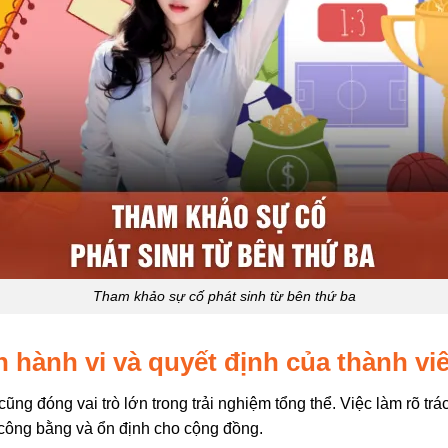
Tham khảo sự cố phát sinh từ bên thứ ba
n hành vi và quyết định của thành vi
ũng đóng vai trò lớn trong trải nghiệm tổng thể. Việc làm rõ trá
 công bằng và ổn định cho cộng đồng.