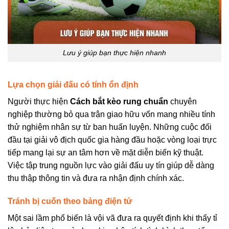
Lưu ý giúp bạn thực hiện nhanh
Lựa chọn giải đấu có tính ổn định
Người thực hiện
Cách bắt kèo rung chuẩn
chuyên
nghiệp thường bỏ qua trận giao hữu vốn mang nhiều tính
thử nghiệm nhân sự từ ban huấn luyện. Những cuộc đối
đầu tại giải vô địch quốc gia hàng đầu hoặc vòng loại trực
tiếp mang lại sự an tâm hơn về mặt diễn biến kỹ thuật.
Việc tập trung nguồn lực vào giải đấu uy tín giúp dễ dàng
thu thập thông tin và đưa ra nhận định chính xác.
Tránh bị cuốn theo bảng điện tử
Một sai lầm phổ biến là vội vã đưa ra quyết định khi thấy tỉ