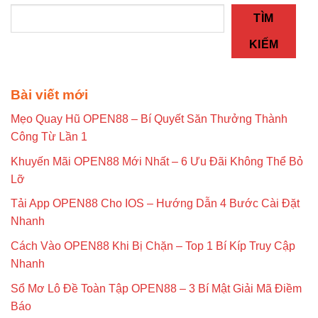
TÌM
KIẾM
Bài viết mới
Mẹo Quay Hũ OPEN88 – Bí Quyết Săn Thưởng Thành
Công Từ Lần 1
Khuyến Mãi OPEN88 Mới Nhất – 6 Ưu Đãi Không Thể Bỏ
Lỡ
Tải App OPEN88 Cho IOS – Hướng Dẫn 4 Bước Cài Đặt
Nhanh
Cách Vào OPEN88 Khi Bị Chặn – Top 1 Bí Kíp Truy Cập
Nhanh
Sổ Mơ Lô Đề Toàn Tập OPEN88 – 3 Bí Mật Giải Mã Điềm
Báo