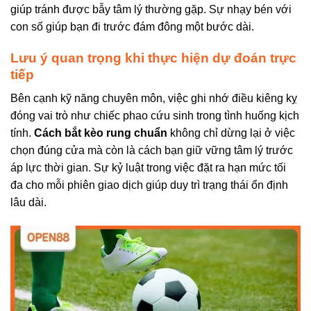
giúp tránh được bẫy tâm lý thường gặp. Sự nhạy bén với
con số giúp bạn đi trước đám đông một bước dài.
Lưu ý quan trọng khi thực hiện dự đoán trực
tiếp
Bên cạnh kỹ năng chuyên môn, việc ghi nhớ điều kiêng kỵ
đóng vai trò như chiếc phao cứu sinh trong tình huống kịch
tính.
Cách bắt kèo rung chuẩn
không chỉ dừng lại ở việc
chọn đúng cửa mà còn là cách bạn giữ vững tâm lý trước
áp lực thời gian. Sự kỷ luật trong việc đặt ra hạn mức tối
đa cho mỗi phiên giao dịch giúp duy trì trạng thái ổn định
lâu dài.