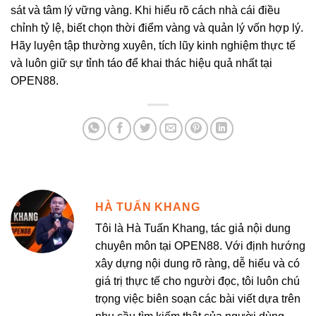
sát và tâm lý vững vàng. Khi hiểu rõ cách nhà cái điều
chỉnh tỷ lệ, biết chọn thời điểm vàng và quản lý vốn hợp lý.
Hãy luyện tập thường xuyên, tích lũy kinh nghiệm thực tế
và luôn giữ sự tỉnh táo để khai thác hiệu quả nhất tại
OPEN88.
HÀ TUẤN KHANG
Tôi là Hà Tuấn Khang, tác giả nội dung
chuyên môn tại OPEN88. Với định hướng
xây dựng nội dung rõ ràng, dễ hiểu và có
giá trị thực tế cho người đọc, tôi luôn chú
trọng việc biên soạn các bài viết dựa trên