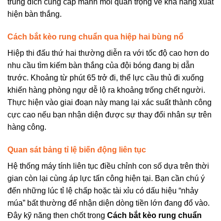
trúng đích cung cấp manh mối quan trọng về khả năng xuất
hiện bàn thắng.
Cách bắt kèo rung chuẩn qua hiệp hai bùng nổ
Hiệp thi đấu thứ hai thường diễn ra với tốc độ cao hơn do
nhu cầu tìm kiếm bàn thắng của đội bóng đang bị dẫn
trước. Khoảng từ phút 65 trở đi, thể lực cầu thủ đi xuống
khiến hàng phòng ngự dễ lộ ra khoảng trống chết người.
Thực hiện vào giai đoạn này mang lại xác suất thành công
cực cao nếu bạn nhận diện được sự thay đổi nhân sự trên
hàng công.
Quan sát bảng tỉ lệ biến động liên tục
Hệ thống máy tính liên tục điều chỉnh con số dựa trên thời
gian còn lại cùng áp lực tấn công hiện tại. Bạn cần chú ý
đến những lúc tỉ lệ chấp hoặc tài xỉu có dấu hiệu “nhảy
múa” bất thường để nhận diện dòng tiền lớn đang đổ vào.
Đây kỹ năng then chốt trong
Cách bắt kèo rung chuẩn