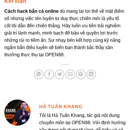
Kết luận
Cách hack bắn cá online
dù mang lại lợi thế về mặt điểm
số nhưng việc rèn luyện tư duy thực chiến mới là yếu tố
cốt lõi dẫn đến chiến thắng. Hãy luôn ưu tiên trải nghiệm
giải trí lành mạnh, minh bạch để bảo vệ quyền lợi trước
những rủi ro tiềm ẩn. Sự nhạy bén kết hợp cùng kỹ năng
ngắm bắn điêu luyện sẽ biến bạn thành bậc thầy săn
thưởng thực thụ tại OPEN88.
HÀ TUẤN KHANG
Tôi là Hà Tuấn Khang, tác giả nội dung
chuyên môn tại OPEN88. Với định hướng
xây dựng nội dung rõ ràng, dễ hiểu và có