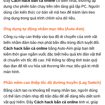
Đây
Cách hack bắn cá online
cổ điển nhất, thường áp
dụng cho phiên bản chạy trên nền tảng giả lập PC. Người
dùng cần kiến thức cơ bản về mã hex để tránh làm treo
ứng dụng trong quá trình chỉnh sửa dữ liệu.
Ứng dụng tự động nhắm mục tiêu (Auto-Aim)
Công cụ này can thiệp vào tọa độ di chuyển của sinh vật
biển nhằm đảm bảo mọi phát bắn đều trúng đích tuyệt đối.
Cách hack bắn cá online
bằng Auto-Aim giúp bạn tiết
kiệm thời gian ngắm vuốt, đặc biệt hiệu quả khi đàn vật thể
di chuyển với tốc độ cao. Hệ thống tự động tính toán quỹ
đạo đạn để tối ưu hóa sát thương lên mục tiêu giá trị nhất
màn hình.
Phần mềm can thiệp tốc độ đường truyền (Lag Switch)
Bằng cách tạo ra khoảng trễ mạng nhân tạo, người dùng
có thể làm chậm nhịp độ trận đấu để dễ dàng tiêu diệt sinh
vật quý hiếm. Đây
Cách hack bắn cá online
tinh vi, giúp