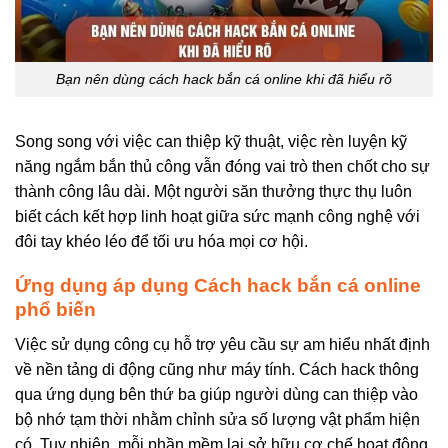
Bạn nên dùng cách hack bắn cá online khi đã hiểu rõ
Song song với việc can thiệp kỹ thuật, việc rèn luyện kỹ
năng ngắm bắn thủ công vẫn đóng vai trò then chốt cho sự
thành công lâu dài. Một người săn thưởng thực thụ luôn
biết cách kết hợp linh hoạt giữa sức mạnh công nghệ với
đôi tay khéo léo để tối ưu hóa mọi cơ hội.
Ứng dụng áp dụng Cách hack bắn cá online
phổ biến
Việc sử dụng công cụ hỗ trợ yêu cầu sự am hiểu nhất định
về nền tảng di động cũng như máy tính. Cách hack
thông
qua ứng dụng bên thứ ba giúp người dùng can thiệp vào
bộ nhớ tạm thời nhằm chỉnh sửa số lượng vật phẩm hiện
có. Tuy nhiên, mỗi phần mềm lại sở hữu cơ chế hoạt động