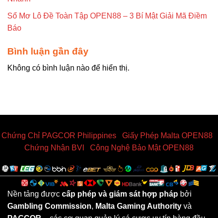
Sổ Mơ Lô Đề Toàn Tập OPEN88 – 3 Bí Mật Giải Mã Điềm
Báo
Bình luận gần đây
Không có bình luận nào để hiển thị.
Chứng Chỉ PAGCOR Philippines
|
Giấy Phép Malta OPEN88
|
Chứng Nhận BVI
|
Công Nghệ Bảo Mật OPEN88
Nền tảng được
cấp phép và giám sát hợp pháp
bởi
Gambling Commission
,
Malta Gaming Authority
và